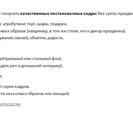
е получить
качественные постановочные кадры
без суеты праздни
 атрибутами: торт, шары, подарки.
вых образах (например, в том же стиле, что и декор праздника).
вание свечей, объятия, радость.
нейтральный или стильный фон).
дать уют и домашний интерьер).
:
й серии кадров.
ете несколько образов или локаций.
фотосессии