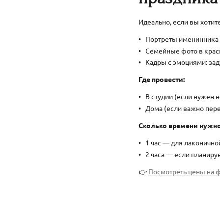
Идеально, если вы хотит
Портреты именинника с
Семейные фото в краси
Кадры с эмоциями: заду
Где провести:
В студии (если нужен 
Дома (если важно пере
Сколько времени нужно
1 час — для лаконично
2 часа — если планиру
👉
Посмотреть цены на 