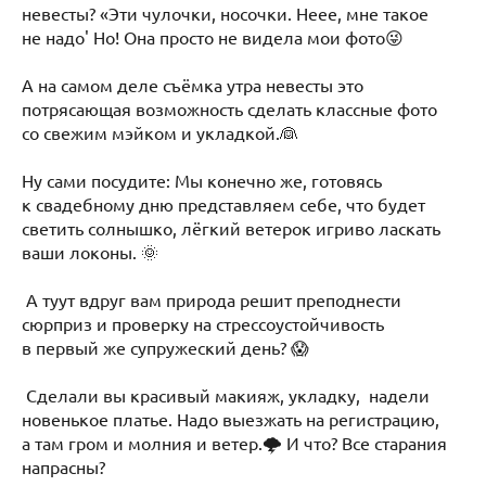
невесты? «Эти чулочки, носочки. Неее, мне такое
не надо' Но! Она просто не видела мои фото😜
А на самом деле съёмка утра невесты это
потрясающая возможность сделать классные фото
со свежим мэйком и укладкой.👰
Ну сами посудите: Мы конечно же, готовясь
к свадебному дню представляем себе, что будет
светить солнышко, лёгкий ветерок игриво ласкать
ваши локоны. 🌞
А туут вдруг вам природа решит преподнести
сюрприз и проверку на стрессоустойчивость
в первый же супружеский день? 😱
Сделали вы красивый макияж, укладку, надели
новенькое платье. Надо выезжать на регистрацию,
а там гром и молния и ветер.🌩 И что? Все старания
напрасны?